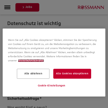
Jobs
Datenschutz ist wichtig
Um Ihre Bewerbung zu bearbeiten, erheben und
Wenn Sie auf „Alle Cookies akzeptieren“ klicken, stimmen Sie der Speicherung
verarbeiten wir Daten von Ihnen. In unseren
von Cookies auf Ihrem Gerät zu, um die Websitenavigation zu verbessern, die
Datenschutzbestimmungen informieren wir Sie über die
Websitenutzung zu analysieren und unsere Marketingbemühungen zu
Datenspeicherung und Ihre Rechte, bevor Sie mit Ihrer
unterstützen. Wenn sie auf „Alle Ablehnen“ klicken, werden allein unbedingt
Bewerbung fortfahren.
erforderliche Cookies verwendet. Weitere Informationen finden Sie in
unserer
Datenschutzerklärung
.
Pflichtfelder sind mit einem (*) markiert.
Alle ablehnen
Alle Cookies akzeptieren
Datenschutz­hinweise
*
Ich habe die
Datenschutzhinweise
zur Kenntnis
Cookie-Einstellungen
genommen.
Sicherheits­abfrage
*
Sicherheits­
Was ergibt fünf + neun?