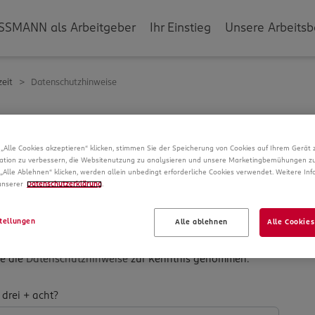
SSMANN als Arbeitgeber
Ihr Einstieg
Unsere Arbeitsb
eit
Datenschutzhinweise
g
„Alle Cookies akzeptieren“ klicken, stimmen Sie der Speicherung von Cookies auf Ihrem Gerät 
ation zu verbessern, die Websitenutzung zu analysieren und unsere Marketingbemühungen zu
verarbeiten wir Daten von Ihnen. In unseren
„Alle Ablehnen“ klicken, werden allein unbedingt erforderliche Cookies verwendet. Weitere In
ber die Datenspeicherung und Ihre Rechte, bevor Sie mit
 unserer
Datenschutzerklärung
.
tellungen
Alle ablehnen
Alle Cookies
be die
Datenschutzhinweise
zur Kenntnis genommen.
­
 drei + acht?