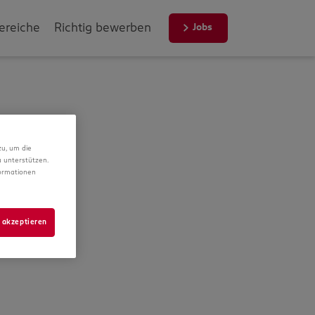
ereiche
Richtig bewerben
Jobs
zu, um die
 unterstützen.
formationen
 akzeptieren