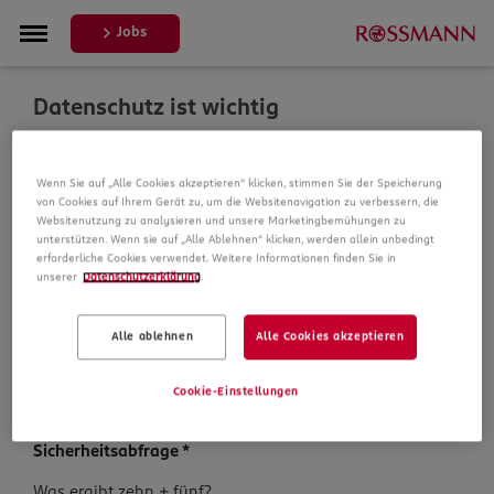
Jobs
Datenschutz ist wichtig
Um Ihre Bewerbung zu bearbeiten, erheben und
Wenn Sie auf „Alle Cookies akzeptieren“ klicken, stimmen Sie der Speicherung
verarbeiten wir Daten von Ihnen. In unseren
von Cookies auf Ihrem Gerät zu, um die Websitenavigation zu verbessern, die
Datenschutzbestimmungen informieren wir Sie über die
Websitenutzung zu analysieren und unsere Marketingbemühungen zu
Datenspeicherung und Ihre Rechte, bevor Sie mit Ihrer
unterstützen. Wenn sie auf „Alle Ablehnen“ klicken, werden allein unbedingt
Bewerbung fortfahren.
erforderliche Cookies verwendet. Weitere Informationen finden Sie in
unserer
Datenschutzerklärung
.
Pflichtfelder sind mit einem (*) markiert.
Alle ablehnen
Alle Cookies akzeptieren
Datenschutz­hinweise
*
Ich habe die
Datenschutzhinweise
zur Kenntnis
Cookie-Einstellungen
genommen.
Sicherheits­abfrage
*
Sicherheits­
Was ergibt zehn + fünf?