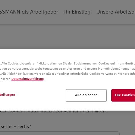
SSMANN als Arbeitgeber
Ihr Einstieg
Unsere Arbeitsb
g
„Alle Cookies akzeptieren“ klicken, stimmen Sie der Speicherung von Cookies auf Ihrem Gerät 
ation zu verbessern, die Websitenutzung zu analysieren und unsere Marketingbemühungen zu
verarbeiten wir Daten von Ihnen. In unseren
„Alle Ablehnen“ klicken, werden allein unbedingt erforderliche Cookies verwendet. Weitere In
ber die Datenspeicherung und Ihre Rechte, bevor Sie mit
 unserer
Datenschutzerklärung
.
tellungen
Alle ablehnen
Alle Cookies
be die
Datenschutzhinweise
zur Kenntnis genommen.
­
 sechs + sechs?