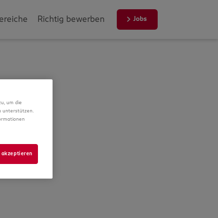
ereiche
Richtig bewerben
Jobs
zu, um die
 unterstützen.
formationen
 akzeptieren