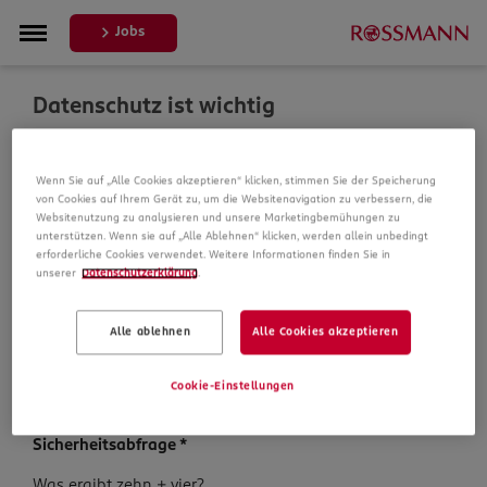
Jobs
Datenschutz ist wichtig
Um Ihre Bewerbung zu bearbeiten, erheben und
Wenn Sie auf „Alle Cookies akzeptieren“ klicken, stimmen Sie der Speicherung
verarbeiten wir Daten von Ihnen. In unseren
von Cookies auf Ihrem Gerät zu, um die Websitenavigation zu verbessern, die
Datenschutzbestimmungen informieren wir Sie über die
Websitenutzung zu analysieren und unsere Marketingbemühungen zu
Datenspeicherung und Ihre Rechte, bevor Sie mit Ihrer
unterstützen. Wenn sie auf „Alle Ablehnen“ klicken, werden allein unbedingt
Bewerbung fortfahren.
erforderliche Cookies verwendet. Weitere Informationen finden Sie in
unserer
Datenschutzerklärung
.
Pflichtfelder sind mit einem (*) markiert.
Alle ablehnen
Alle Cookies akzeptieren
Datenschutz­hinweise
*
Ich habe die
Datenschutzhinweise
zur Kenntnis
Cookie-Einstellungen
genommen.
Sicherheits­abfrage
*
Sicherheits­
Was ergibt zehn + vier?