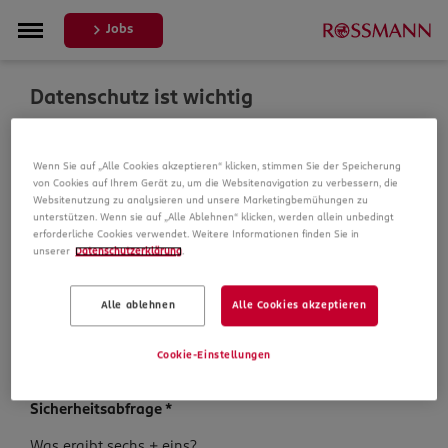
Jobs
Datenschutz ist wichtig
Um Ihre Bewerbung zu bearbeiten, erheben und
Wenn Sie auf „Alle Cookies akzeptieren“ klicken, stimmen Sie der Speicherung
verarbeiten wir Daten von Ihnen. In unseren
von Cookies auf Ihrem Gerät zu, um die Websitenavigation zu verbessern, die
Datenschutzbestimmungen informieren wir Sie über die
Websitenutzung zu analysieren und unsere Marketingbemühungen zu
Datenspeicherung und Ihre Rechte, bevor Sie mit Ihrer
unterstützen. Wenn sie auf „Alle Ablehnen“ klicken, werden allein unbedingt
Bewerbung fortfahren.
erforderliche Cookies verwendet. Weitere Informationen finden Sie in
unserer
Datenschutzerklärung
.
Pflichtfelder sind mit einem (*) markiert.
Alle ablehnen
Alle Cookies akzeptieren
Datenschutz­hinweise
*
Ich habe die
Datenschutzhinweise
zur Kenntnis
Cookie-Einstellungen
genommen.
Sicherheits­abfrage
*
Sicherheits­
Was ergibt sechs + eins?