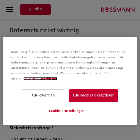
Jobs
Datenschutz ist wichtig
Um Ihre Bewerbung zu bearbeiten, erheben und
Wenn Sie auf „Alle Cookies akzeptieren“ klicken, stimmen Sie der Speicherung
verarbeiten wir Daten von Ihnen. In unseren
von Cookies auf Ihrem Gerät zu, um die Websitenavigation zu verbessern, die
Datenschutzbestimmungen informieren wir Sie über die
Websitenutzung zu analysieren und unsere Marketingbemühungen zu
Datenspeicherung und Ihre Rechte, bevor Sie mit Ihrer
unterstützen. Wenn sie auf „Alle Ablehnen“ klicken, werden allein unbedingt
Bewerbung fortfahren.
erforderliche Cookies verwendet. Weitere Informationen finden Sie in
unserer
Datenschutzerklärung
.
Pflichtfelder sind mit einem (*) markiert.
Alle ablehnen
Alle Cookies akzeptieren
Datenschutz­hinweise
*
Ich habe die
Datenschutzhinweise
zur Kenntnis
Cookie-Einstellungen
genommen.
Sicherheits­abfrage
*
Sicherheits­
Was ergibt sieben + zehn?