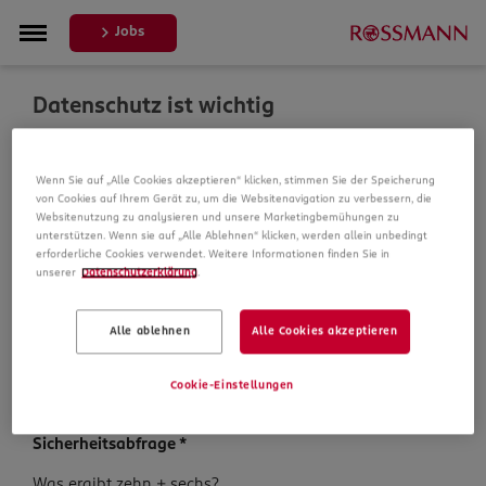
Jobs
Datenschutz ist wichtig
Um Ihre Bewerbung zu bearbeiten, erheben und
Wenn Sie auf „Alle Cookies akzeptieren“ klicken, stimmen Sie der Speicherung
verarbeiten wir Daten von Ihnen. In unseren
von Cookies auf Ihrem Gerät zu, um die Websitenavigation zu verbessern, die
Datenschutzbestimmungen informieren wir Sie über die
Websitenutzung zu analysieren und unsere Marketingbemühungen zu
Datenspeicherung und Ihre Rechte, bevor Sie mit Ihrer
unterstützen. Wenn sie auf „Alle Ablehnen“ klicken, werden allein unbedingt
Bewerbung fortfahren.
erforderliche Cookies verwendet. Weitere Informationen finden Sie in
unserer
Datenschutzerklärung
.
Pflichtfelder sind mit einem (*) markiert.
Alle ablehnen
Alle Cookies akzeptieren
Datenschutz­hinweise
*
Ich habe die
Datenschutzhinweise
zur Kenntnis
Cookie-Einstellungen
genommen.
Sicherheits­abfrage
*
Sicherheits­
Was ergibt zehn + sechs?