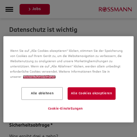
Jobs
Datenschutz ist wichtig
Um Ihre Bewerbung zu bearbeiten, erheben und
Wenn Sie auf „Alle Cookies akzeptieren“ klicken, stimmen Sie der Speicherung
verarbeiten wir Daten von Ihnen. In unseren
von Cookies auf Ihrem Gerät zu, um die Websitenavigation zu verbessern, die
Datenschutzbestimmungen informieren wir Sie über die
Websitenutzung zu analysieren und unsere Marketingbemühungen zu
Datenspeicherung und Ihre Rechte, bevor Sie mit Ihrer
unterstützen. Wenn sie auf „Alle Ablehnen“ klicken, werden allein unbedingt
Bewerbung fortfahren.
erforderliche Cookies verwendet. Weitere Informationen finden Sie in
unserer
Datenschutzerklärung
.
Pflichtfelder sind mit einem (*) markiert.
Alle ablehnen
Alle Cookies akzeptieren
Datenschutz­hinweise
*
Ich habe die
Datenschutzhinweise
zur Kenntnis
Cookie-Einstellungen
genommen.
Sicherheits­abfrage
*
Sicherheits­
Was ergibt drei + zehn?