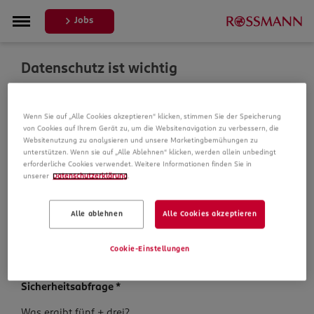
Jobs
Datenschutz ist wichtig
Um Ihre Bewerbung zu bearbeiten, erheben und
Wenn Sie auf „Alle Cookies akzeptieren“ klicken, stimmen Sie der Speicherung
verarbeiten wir Daten von Ihnen. In unseren
von Cookies auf Ihrem Gerät zu, um die Websitenavigation zu verbessern, die
Datenschutzbestimmungen informieren wir Sie über die
Websitenutzung zu analysieren und unsere Marketingbemühungen zu
Datenspeicherung und Ihre Rechte, bevor Sie mit Ihrer
unterstützen. Wenn sie auf „Alle Ablehnen“ klicken, werden allein unbedingt
Bewerbung fortfahren.
erforderliche Cookies verwendet. Weitere Informationen finden Sie in
unserer
Datenschutzerklärung
.
Pflichtfelder sind mit einem (*) markiert.
Alle ablehnen
Alle Cookies akzeptieren
Datenschutz­hinweise
*
Ich habe die
Datenschutzhinweise
zur Kenntnis
Cookie-Einstellungen
genommen.
Sicherheits­abfrage
*
Sicherheits­
Was ergibt fünf + drei?