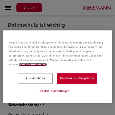
Jobs
Datenschutz ist wichtig
Um Ihre Bewerbung zu bearbeiten, erheben und
Wenn Sie auf „Alle Cookies akzeptieren“ klicken, stimmen Sie der Speicherung
verarbeiten wir Daten von Ihnen. In unseren
von Cookies auf Ihrem Gerät zu, um die Websitenavigation zu verbessern, die
Datenschutzbestimmungen informieren wir Sie über die
Websitenutzung zu analysieren und unsere Marketingbemühungen zu
Datenspeicherung und Ihre Rechte, bevor Sie mit Ihrer
unterstützen. Wenn sie auf „Alle Ablehnen“ klicken, werden allein unbedingt
Bewerbung fortfahren.
erforderliche Cookies verwendet. Weitere Informationen finden Sie in
unserer
Datenschutzerklärung
.
Pflichtfelder sind mit einem (*) markiert.
Alle ablehnen
Alle Cookies akzeptieren
Datenschutz­hinweise
*
Ich habe die
Datenschutzhinweise
zur Kenntnis
Cookie-Einstellungen
genommen.
Sicherheits­abfrage
*
Sicherheits­
Was ergibt eins + acht?