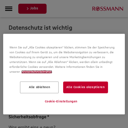
Jobs
Datenschutz ist wichtig
Um Ihre Bewerbung zu bearbeiten, erheben und
Wenn Sie auf „Alle Cookies akzeptieren“ klicken, stimmen Sie der Speicherung
verarbeiten wir Daten von Ihnen. In unseren
von Cookies auf Ihrem Gerät zu, um die Websitenavigation zu verbessern, die
Datenschutzbestimmungen informieren wir Sie über die
Websitenutzung zu analysieren und unsere Marketingbemühungen zu
Datenspeicherung und Ihre Rechte, bevor Sie mit Ihrer
unterstützen. Wenn sie auf „Alle Ablehnen“ klicken, werden allein unbedingt
Bewerbung fortfahren.
erforderliche Cookies verwendet. Weitere Informationen finden Sie in
unserer
Datenschutzerklärung
.
Pflichtfelder sind mit einem (*) markiert.
Alle ablehnen
Alle Cookies akzeptieren
Datenschutz­hinweise
*
Ich habe die
Datenschutzhinweise
zur Kenntnis
Cookie-Einstellungen
genommen.
Sicherheits­abfrage
*
Sicherheits­
Was ergibt eins + neun?