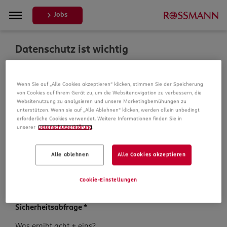
Jobs
Datenschutz ist wichtig
Um Ihre Bewerbung zu bearbeiten, erheben und
Wenn Sie auf „Alle Cookies akzeptieren“ klicken, stimmen Sie der Speicherung
verarbeiten wir Daten von Ihnen. In unseren
von Cookies auf Ihrem Gerät zu, um die Websitenavigation zu verbessern, die
Datenschutzbestimmungen informieren wir Sie über die
Websitenutzung zu analysieren und unsere Marketingbemühungen zu
Datenspeicherung und Ihre Rechte, bevor Sie mit Ihrer
unterstützen. Wenn sie auf „Alle Ablehnen“ klicken, werden allein unbedingt
Bewerbung fortfahren.
erforderliche Cookies verwendet. Weitere Informationen finden Sie in
unserer
Datenschutzerklärung
.
Pflichtfelder sind mit einem (*) markiert.
Alle ablehnen
Alle Cookies akzeptieren
Datenschutz­hinweise
*
Ich habe die
Datenschutzhinweise
zur Kenntnis
Cookie-Einstellungen
genommen.
Sicherheits­abfrage
*
Sicherheits­
Was ergibt acht + eins?