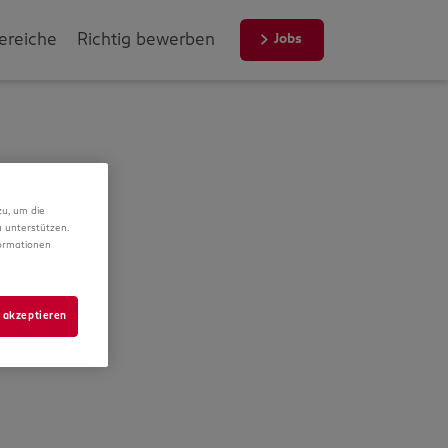
ereiche
Richtig bewerben
Jobs
zu, um die
 unterstützen.
formationen
 akzeptieren