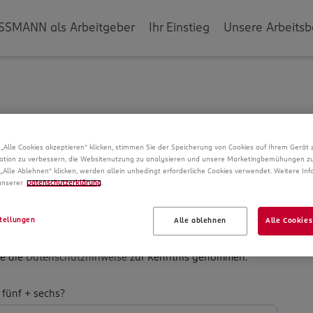
SSMANN als Arbeitgeber
Ihr Einstieg
Unsere Arbeitsb
g
„Alle Cookies akzeptieren“ klicken, stimmen Sie der Speicherung von Cookies auf Ihrem Gerät 
ation zu verbessern, die Websitenutzung zu analysieren und unsere Marketingbemühungen zu
verarbeiten wir Daten von Ihnen. In unseren
„Alle Ablehnen“ klicken, werden allein unbedingt erforderliche Cookies verwendet. Weitere In
ber die Datenspeicherung und Ihre Rechte, bevor Sie mit
 unserer
Datenschutzerklärung
.
tellungen
Alle ablehnen
Alle Cookies
be die
Datenschutzhinweise
zur Kenntnis genommen.
­
 fünf + sechs?