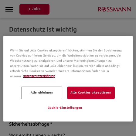
Jobs
Datenschutz ist wichtig
Um Ihre Bewerbung zu bearbeiten, erheben und
Wenn Sie auf „Alle Cookies akzeptieren“ klicken, stimmen Sie der Speicherung
verarbeiten wir Daten von Ihnen. In unseren
von Cookies auf Ihrem Gerät zu, um die Websitenavigation zu verbessern, die
Datenschutzbestimmungen informieren wir Sie über die
Websitenutzung zu analysieren und unsere Marketingbemühungen zu
Datenspeicherung und Ihre Rechte, bevor Sie mit Ihrer
unterstützen. Wenn sie auf „Alle Ablehnen“ klicken, werden allein unbedingt
Bewerbung fortfahren.
erforderliche Cookies verwendet. Weitere Informationen finden Sie in
unserer
Datenschutzerklärung
.
Pflichtfelder sind mit einem (*) markiert.
Alle ablehnen
Alle Cookies akzeptieren
Datenschutz­hinweise
*
Ich habe die
Datenschutzhinweise
zur Kenntnis
Cookie-Einstellungen
genommen.
Sicherheits­abfrage
*
Sicherheits­
Was ergibt sieben + sechs?