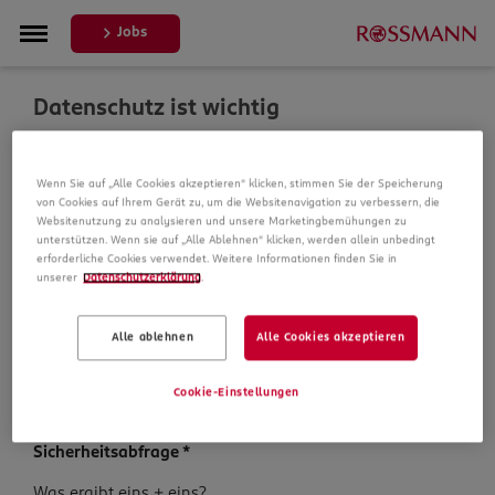
Jobs
Datenschutz ist wichtig
Um Ihre Bewerbung zu bearbeiten, erheben und
Wenn Sie auf „Alle Cookies akzeptieren“ klicken, stimmen Sie der Speicherung
verarbeiten wir Daten von Ihnen. In unseren
von Cookies auf Ihrem Gerät zu, um die Websitenavigation zu verbessern, die
Datenschutzbestimmungen informieren wir Sie über die
Websitenutzung zu analysieren und unsere Marketingbemühungen zu
Datenspeicherung und Ihre Rechte, bevor Sie mit Ihrer
unterstützen. Wenn sie auf „Alle Ablehnen“ klicken, werden allein unbedingt
Bewerbung fortfahren.
erforderliche Cookies verwendet. Weitere Informationen finden Sie in
unserer
Datenschutzerklärung
.
Pflichtfelder sind mit einem (*) markiert.
Alle ablehnen
Alle Cookies akzeptieren
Datenschutz­hinweise
*
Ich habe die
Datenschutzhinweise
zur Kenntnis
Cookie-Einstellungen
genommen.
Sicherheits­abfrage
*
Sicherheits­
Was ergibt eins + eins?