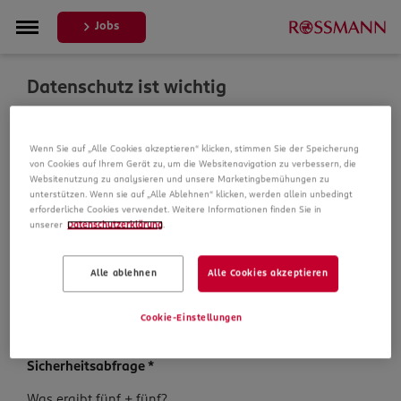
Jobs
Datenschutz ist wichtig
Um Ihre Bewerbung zu bearbeiten, erheben und
Wenn Sie auf „Alle Cookies akzeptieren“ klicken, stimmen Sie der Speicherung
verarbeiten wir Daten von Ihnen. In unseren
von Cookies auf Ihrem Gerät zu, um die Websitenavigation zu verbessern, die
Datenschutzbestimmungen informieren wir Sie über die
Websitenutzung zu analysieren und unsere Marketingbemühungen zu
Datenspeicherung und Ihre Rechte, bevor Sie mit Ihrer
unterstützen. Wenn sie auf „Alle Ablehnen“ klicken, werden allein unbedingt
Bewerbung fortfahren.
erforderliche Cookies verwendet. Weitere Informationen finden Sie in
unserer
Datenschutzerklärung
.
Pflichtfelder sind mit einem (*) markiert.
Alle ablehnen
Alle Cookies akzeptieren
Datenschutz­hinweise
*
Ich habe die
Datenschutzhinweise
zur Kenntnis
Cookie-Einstellungen
genommen.
Sicherheits­abfrage
*
Sicherheits­
Was ergibt fünf + fünf?