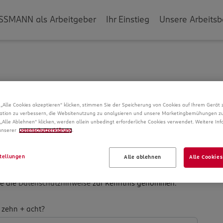
SSMANN als Arbeitgeber
Ihr Einstieg
Unsere Arbeitsb
g
„Alle Cookies akzeptieren“ klicken, stimmen Sie der Speicherung von Cookies auf Ihrem Gerät 
ation zu verbessern, die Websitenutzung zu analysieren und unsere Marketingbemühungen zu
verarbeiten wir Daten von Ihnen. In unseren
„Alle Ablehnen“ klicken, werden allein unbedingt erforderliche Cookies verwendet. Weitere In
ber die Datenspeicherung und Ihre Rechte, bevor Sie mit
 unserer
Datenschutzerklärung
.
tellungen
Alle ablehnen
Alle Cookies
be die
Datenschutzhinweise
zur Kenntnis genommen.
­
 zehn + acht?