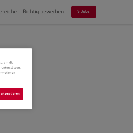
ereiche
Richtig bewerben
Jobs
zu, um die
 unterstützen.
formationen
 akzeptieren