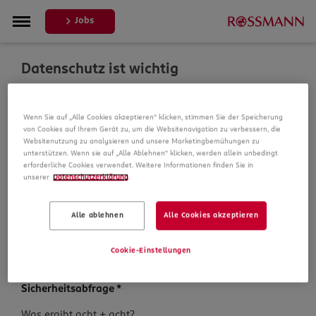
Jobs
Datenschutz ist wichtig
Um Ihre Bewerbung zu bearbeiten, erheben und
Wenn Sie auf „Alle Cookies akzeptieren“ klicken, stimmen Sie der Speicherung
verarbeiten wir Daten von Ihnen. In unseren
von Cookies auf Ihrem Gerät zu, um die Websitenavigation zu verbessern, die
Datenschutzbestimmungen informieren wir Sie über die
Websitenutzung zu analysieren und unsere Marketingbemühungen zu
Datenspeicherung und Ihre Rechte, bevor Sie mit Ihrer
unterstützen. Wenn sie auf „Alle Ablehnen“ klicken, werden allein unbedingt
Bewerbung fortfahren.
erforderliche Cookies verwendet. Weitere Informationen finden Sie in
unserer
Datenschutzerklärung
.
Pflichtfelder sind mit einem (*) markiert.
Alle ablehnen
Alle Cookies akzeptieren
Datenschutz­hinweise
*
Ich habe die
Datenschutzhinweise
zur Kenntnis
Cookie-Einstellungen
genommen.
Sicherheits­abfrage
*
Sicherheits­
Was ergibt acht + acht?