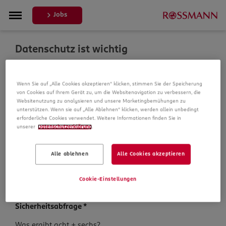
Jobs
Datenschutz ist wichtig
Um Ihre Bewerbung zu bearbeiten, erheben und
Wenn Sie auf „Alle Cookies akzeptieren“ klicken, stimmen Sie der Speicherung
verarbeiten wir Daten von Ihnen. In unseren
von Cookies auf Ihrem Gerät zu, um die Websitenavigation zu verbessern, die
Datenschutzbestimmungen informieren wir Sie über die
Websitenutzung zu analysieren und unsere Marketingbemühungen zu
Datenspeicherung und Ihre Rechte, bevor Sie mit Ihrer
unterstützen. Wenn sie auf „Alle Ablehnen“ klicken, werden allein unbedingt
Bewerbung fortfahren.
erforderliche Cookies verwendet. Weitere Informationen finden Sie in
unserer
Datenschutzerklärung
.
Pflichtfelder sind mit einem (*) markiert.
Alle ablehnen
Alle Cookies akzeptieren
Datenschutz­hinweise
*
Ich habe die
Datenschutzhinweise
zur Kenntnis
Cookie-Einstellungen
genommen.
Sicherheits­abfrage
*
Sicherheits­
Was ergibt acht + sechs?