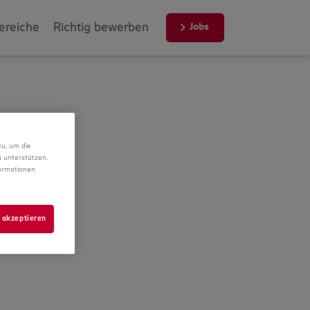
ereiche
Richtig bewerben
Jobs
zu, um die
 unterstützen.
formationen
 akzeptieren