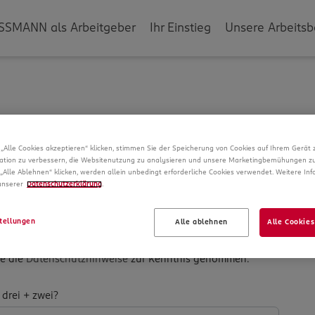
SSMANN als Arbeitgeber
Ihr Einstieg
Unsere Arbeitsb
g
„Alle Cookies akzeptieren“ klicken, stimmen Sie der Speicherung von Cookies auf Ihrem Gerät 
ation zu verbessern, die Websitenutzung zu analysieren und unsere Marketingbemühungen zu
verarbeiten wir Daten von Ihnen. In unseren
„Alle Ablehnen“ klicken, werden allein unbedingt erforderliche Cookies verwendet. Weitere In
ber die Datenspeicherung und Ihre Rechte, bevor Sie mit
 unserer
Datenschutzerklärung
.
tellungen
Alle ablehnen
Alle Cookies
be die
Datenschutzhinweise
zur Kenntnis genommen.
­
 drei + zwei?