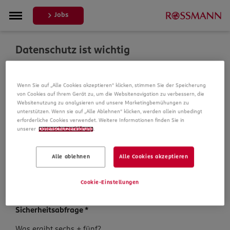
Jobs
Datenschutz ist wichtig
Um Ihre Bewerbung zu bearbeiten, erheben und
Wenn Sie auf „Alle Cookies akzeptieren“ klicken, stimmen Sie der Speicherung
verarbeiten wir Daten von Ihnen. In unseren
von Cookies auf Ihrem Gerät zu, um die Websitenavigation zu verbessern, die
Datenschutzbestimmungen informieren wir Sie über die
Websitenutzung zu analysieren und unsere Marketingbemühungen zu
Datenspeicherung und Ihre Rechte, bevor Sie mit Ihrer
unterstützen. Wenn sie auf „Alle Ablehnen“ klicken, werden allein unbedingt
Bewerbung fortfahren.
erforderliche Cookies verwendet. Weitere Informationen finden Sie in
unserer
Datenschutzerklärung
.
Pflichtfelder sind mit einem (*) markiert.
Alle ablehnen
Alle Cookies akzeptieren
Datenschutz­hinweise
*
Ich habe die
Datenschutzhinweise
zur Kenntnis
Cookie-Einstellungen
genommen.
Sicherheits­abfrage
*
Sicherheits­
Was ergibt sechs + fünf?