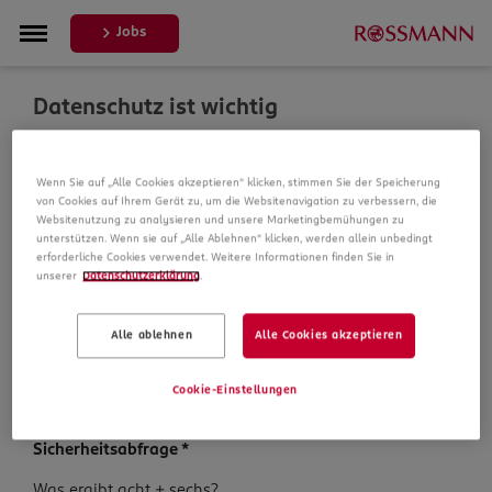
Jobs
Datenschutz ist wichtig
Um Ihre Bewerbung zu bearbeiten, erheben und
Wenn Sie auf „Alle Cookies akzeptieren“ klicken, stimmen Sie der Speicherung
verarbeiten wir Daten von Ihnen. In unseren
von Cookies auf Ihrem Gerät zu, um die Websitenavigation zu verbessern, die
Datenschutzbestimmungen informieren wir Sie über die
Websitenutzung zu analysieren und unsere Marketingbemühungen zu
Datenspeicherung und Ihre Rechte, bevor Sie mit Ihrer
unterstützen. Wenn sie auf „Alle Ablehnen“ klicken, werden allein unbedingt
Bewerbung fortfahren.
erforderliche Cookies verwendet. Weitere Informationen finden Sie in
unserer
Datenschutzerklärung
.
Pflichtfelder sind mit einem (*) markiert.
Alle ablehnen
Alle Cookies akzeptieren
Datenschutz­hinweise
*
Ich habe die
Datenschutzhinweise
zur Kenntnis
Cookie-Einstellungen
genommen.
Sicherheits­abfrage
*
Sicherheits­
Was ergibt acht + sechs?