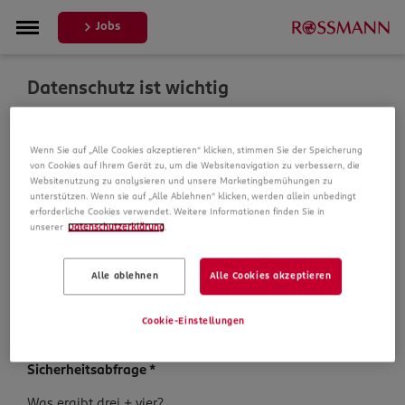
Jobs
Datenschutz ist wichtig
Um Ihre Bewerbung zu bearbeiten, erheben und
Wenn Sie auf „Alle Cookies akzeptieren“ klicken, stimmen Sie der Speicherung
verarbeiten wir Daten von Ihnen. In unseren
von Cookies auf Ihrem Gerät zu, um die Websitenavigation zu verbessern, die
Datenschutzbestimmungen informieren wir Sie über die
Websitenutzung zu analysieren und unsere Marketingbemühungen zu
Datenspeicherung und Ihre Rechte, bevor Sie mit Ihrer
unterstützen. Wenn sie auf „Alle Ablehnen“ klicken, werden allein unbedingt
Bewerbung fortfahren.
erforderliche Cookies verwendet. Weitere Informationen finden Sie in
unserer
Datenschutzerklärung
.
Pflichtfelder sind mit einem (*) markiert.
Alle ablehnen
Alle Cookies akzeptieren
Datenschutz­hinweise
*
Ich habe die
Datenschutzhinweise
zur Kenntnis
Cookie-Einstellungen
genommen.
Sicherheits­abfrage
*
Sicherheits­
Was ergibt drei + vier?