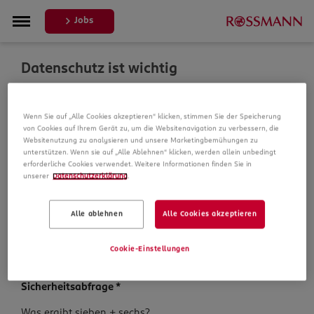
Jobs
Datenschutz ist wichtig
Um Ihre Bewerbung zu bearbeiten, erheben und
Wenn Sie auf „Alle Cookies akzeptieren“ klicken, stimmen Sie der Speicherung
verarbeiten wir Daten von Ihnen. In unseren
von Cookies auf Ihrem Gerät zu, um die Websitenavigation zu verbessern, die
Datenschutzbestimmungen informieren wir Sie über die
Websitenutzung zu analysieren und unsere Marketingbemühungen zu
Datenspeicherung und Ihre Rechte, bevor Sie mit Ihrer
unterstützen. Wenn sie auf „Alle Ablehnen“ klicken, werden allein unbedingt
Bewerbung fortfahren.
erforderliche Cookies verwendet. Weitere Informationen finden Sie in
unserer
Datenschutzerklärung
.
Pflichtfelder sind mit einem (*) markiert.
Alle ablehnen
Alle Cookies akzeptieren
Datenschutz­hinweise
*
Ich habe die
Datenschutzhinweise
zur Kenntnis
Cookie-Einstellungen
genommen.
Sicherheits­abfrage
*
Sicherheits­
Was ergibt sieben + sechs?