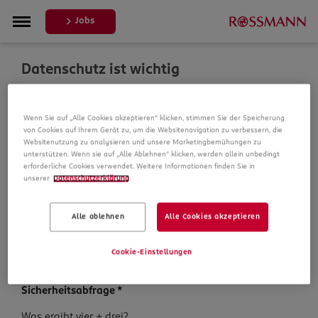
Jobs
Datenschutz ist wichtig
Um Ihre Bewerbung zu bearbeiten, erheben und
Wenn Sie auf „Alle Cookies akzeptieren“ klicken, stimmen Sie der Speicherung
verarbeiten wir Daten von Ihnen. In unseren
von Cookies auf Ihrem Gerät zu, um die Websitenavigation zu verbessern, die
Datenschutzbestimmungen informieren wir Sie über die
Websitenutzung zu analysieren und unsere Marketingbemühungen zu
Datenspeicherung und Ihre Rechte, bevor Sie mit Ihrer
unterstützen. Wenn sie auf „Alle Ablehnen“ klicken, werden allein unbedingt
Bewerbung fortfahren.
erforderliche Cookies verwendet. Weitere Informationen finden Sie in
unserer
Datenschutzerklärung
.
Pflichtfelder sind mit einem (*) markiert.
Alle ablehnen
Alle Cookies akzeptieren
Datenschutz­hinweise
*
Ich habe die
Datenschutzhinweise
zur Kenntnis
Cookie-Einstellungen
genommen.
Sicherheits­abfrage
*
Sicherheits­
Was ergibt vier + drei?