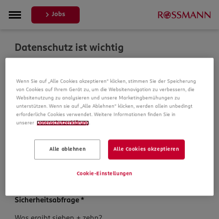
Jobs
Datenschutz ist wichtig
Um Ihre Bewerbung zu bearbeiten, erheben und
Wenn Sie auf „Alle Cookies akzeptieren“ klicken, stimmen Sie der Speicherung
verarbeiten wir Daten von Ihnen. In unseren
von Cookies auf Ihrem Gerät zu, um die Websitenavigation zu verbessern, die
Datenschutzbestimmungen informieren wir Sie über die
Websitenutzung zu analysieren und unsere Marketingbemühungen zu
Datenspeicherung und Ihre Rechte, bevor Sie mit Ihrer
unterstützen. Wenn sie auf „Alle Ablehnen“ klicken, werden allein unbedingt
Bewerbung fortfahren.
erforderliche Cookies verwendet. Weitere Informationen finden Sie in
unserer
Datenschutzerklärung
.
Pflichtfelder sind mit einem (*) markiert.
Alle ablehnen
Alle Cookies akzeptieren
Datenschutz­hinweise
*
Ich habe die
Datenschutzhinweise
zur Kenntnis
Cookie-Einstellungen
genommen.
Sicherheits­abfrage
*
Sicherheits­
Was ergibt sieben + zehn?